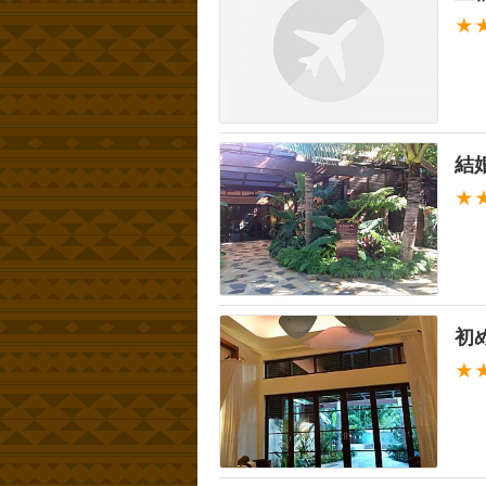
★
結
★
初
★