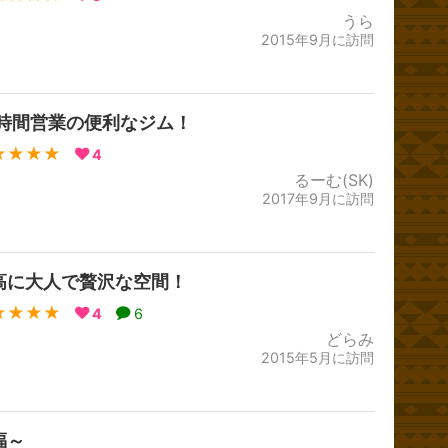
うら
2015年9月に訪問
4時間営業の便利なジム！
★★★★
4
るーむ(SK)
2017年9月に訪問
高に大人で贅沢な空間！
★★★★
4
6
どらみ
2015年5月に訪問
福～