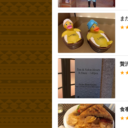
ま
★
贅
★
食
★