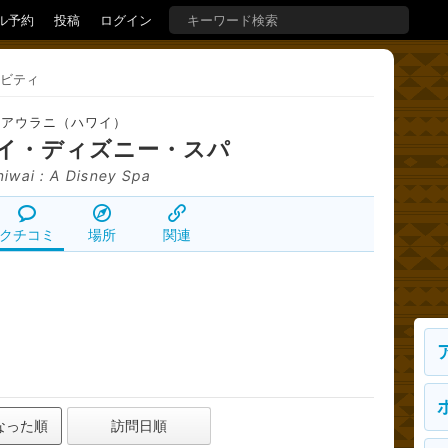
ル予約
投稿
ログイン
ビティ
アウラニ（ハワイ）
イ・ディズニー・スパ
niwai : A Disney Spa
クチコミ
場所
関連
なった順
訪問日順