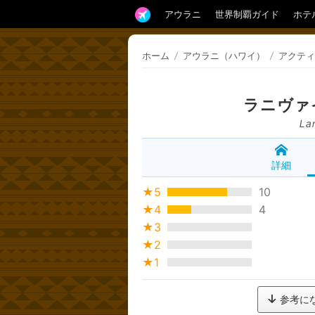
アウラニ
世界制覇ガイド
ホテ
ホーム
/
アウラニ（ハワイ）
/
アクティ
ラニヴァ
La
詳細
★5
10
★4
4
★3
★2
★1
参考に