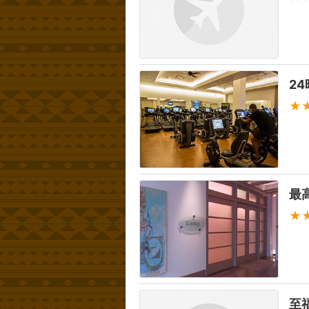
2
★
最
★
至