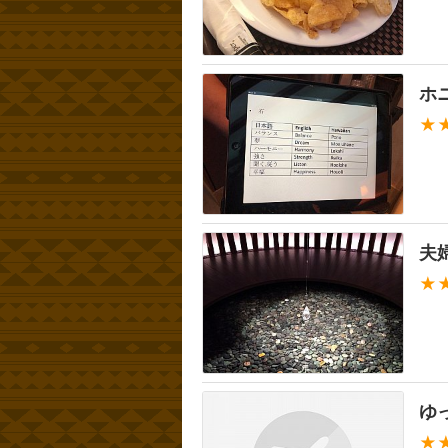
ホ
★
夫
★
ゆ
★