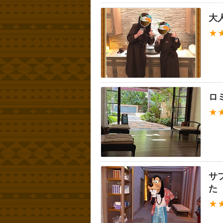
大
★
ロ
★
サ
た
★