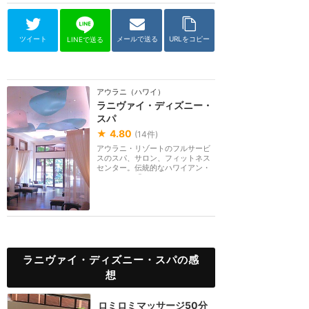
ツイート
メールで送る
URLをコピー
LINEで送る
アウラニ（ハワイ）
ラニヴァイ・ディズニー・
スパ
★
4.80
(
14
件)
アウラニ・リゾートのフルサービ
スのスパ、サロン、フィットネス
センター。伝統的なハワイアン・
マッサージ「ロミ...
ラニヴァイ・ディズニー・スパの感
想
ロミロミマッサージ50分