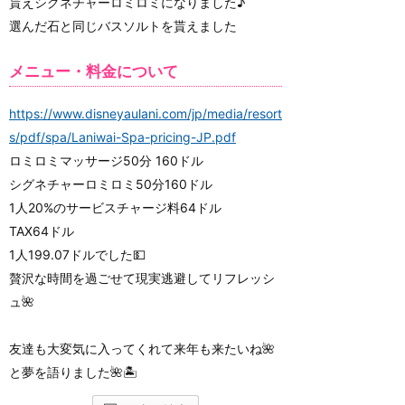
貰えシグネチャーロミロミになりました♪
選んだ石と同じバスソルトを貰えました
メニュー・料金について
https://www.disneyaulani.com/jp/media/resort
s/pdf/spa/Laniwai-Spa-pricing-JP.pdf
ロミロミマッサージ50分 160ドル
シグネチャーロミロミ50分160ドル
1人20%のサービスチャージ料64ドル
TAX64ドル
1人199.07ドルでした💵
贅沢な時間を過ごせて現実逃避してリフレッシ
ュ🌺
友達も大変気に入ってくれて来年も来たいね🌺
と夢を語りました🌺🏝