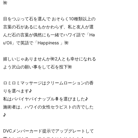
🌺
目をつぶって石を選んで おそらく10種類以上の
言葉の石があるにもかかわらず、私と友人が選
んだ石の言葉が偶然にも一緒でハワイ語で「Ha
u'Oli」で英語で「Happiness 」🌺
嬉しいじゃありませんか🌺2人とも幸せになれる
よう沢山の願い事をして石を投下🌺
ロミロミマッサージはクリームローションの香
りを選べます♪
私はパパイヤパイナップル🍍を選びました♪
施術者は、ハワイの女性セラピストの方でした
♪
DVCメンバーカード提示でアップグレートして