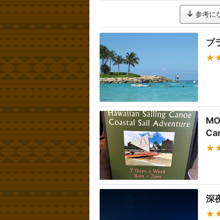
参考に
プ
★
MO
Can
★
深
★