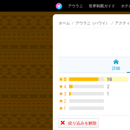
アウラニ
世界制覇ガイド
ホテ
ホーム
/
アウラニ（ハワイ）
/
アクティ
詳細
★5
16
★4
2
★3
1
★2
★1
絞り込みを解除