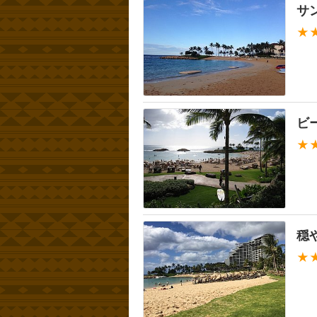
サ
★
ビ
★
穏
★