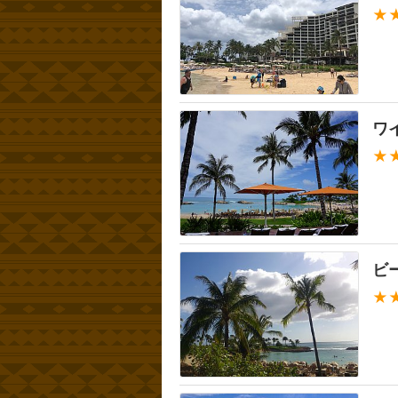
★
ワ
★
ビ
★