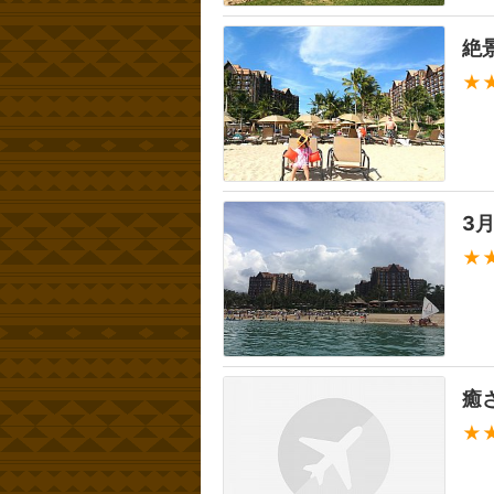
絶
★
3
★
癒
★