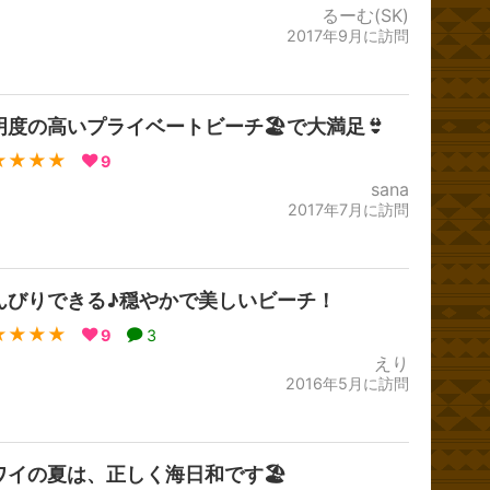
るーむ(SK)
2017年9月に訪問
明度の高いプライベートビーチ🏖で大満足👙
★★★★
9
sana
2017年7月に訪問
んびりできる♪穏やかで美しいビーチ！
★★★★
9
3
えり
2016年5月に訪問
ワイの夏は、正しく海日和です🏖