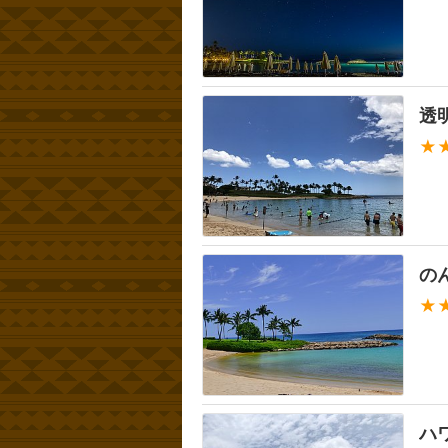
透
★
の
★
ハ