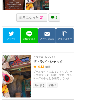
参考になった
21
2
ツイート
メールで送る
URLをコピー
LINEで送る
アウラニ（ハワイ）
ザ・ラバ・シャック
★
4.13
(
8
件)
プールサイドにあるショップ。ラ
ップやサラダ、軽食、フローズン
ヨーグルトなどを販売していま
す。
食べ歩き
価格 $