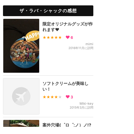
ザ・ラバ・シャックの感想
限定オリジナルグッズが作
れます❤️
★★★★★
6
mimi
2016年11月に訪問
ソフトクリームが美味し
い！
★★★★
★
3
Miki-key
2015年3月に訪問
案外穴場(゜ロ゜;ノ）ノ!?
★★★★
★
2