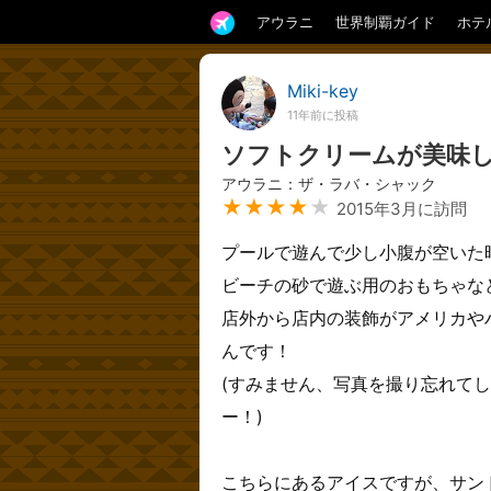
アウラニ
世界制覇ガイド
ホテ
Miki-key
11年前に投稿
ソフトクリームが美味
アウラニ：ザ・ラバ・シャック
★★★★
★
2015年3月に訪問
プールで遊んで少し小腹が空いた
ビーチの砂で遊ぶ用のおもちゃな
店外から店内の装飾がアメリカや
んです！
(すみません、写真を撮り忘れて
ー！)
こちらにあるアイスですが、サン