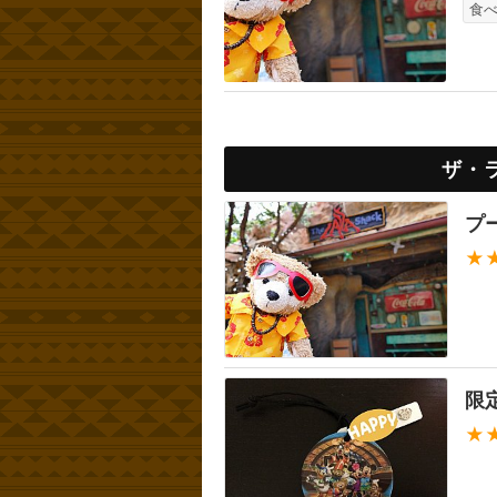
食
ザ・
プ
★
限
★