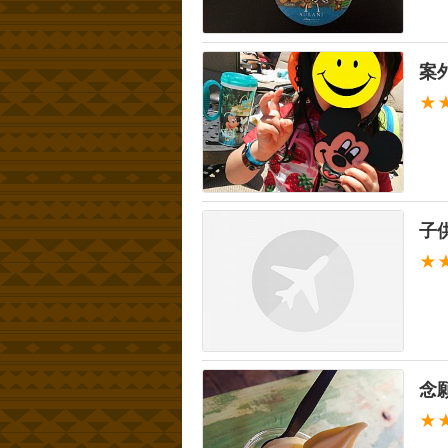
案
★
子
★
念
★