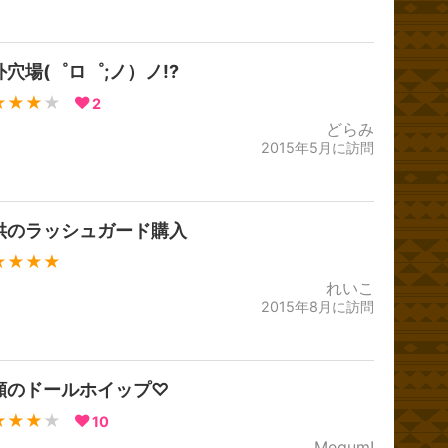
外穴場(゜ロ゜;ノ）ノ!?
★★★
★
2
どらみ
2015年5月に訪問
供のラッシュガード購入
★★★★
れいこ
2015年8月に訪問
願のドールホイップ♡
★★★
★
10
Megum!