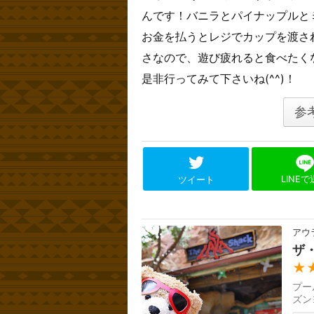
んです！バニラとパイナップルと
お金を払うとレジでカップを渡さ
さなので、遊び疲れると食べたく
是非行ってみて下さいね(^^)！
参
LINE
ツイート
アウ
ザ
★
プー
ズン