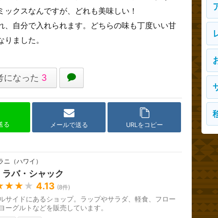
ミックスなんですが、どれも美味しい！
れ、自分で入れられます。どちらの味も丁度いい甘
なりました。
考になった
3
で送る
メールで送る
URLをコピー
ラニ（ハワイ）
・ラバ・シャック
★★★
★
4.13
(
8
件)
ルサイドにあるショップ。ラップやサラダ、軽食、フロー
ヨーグルトなどを販売しています。