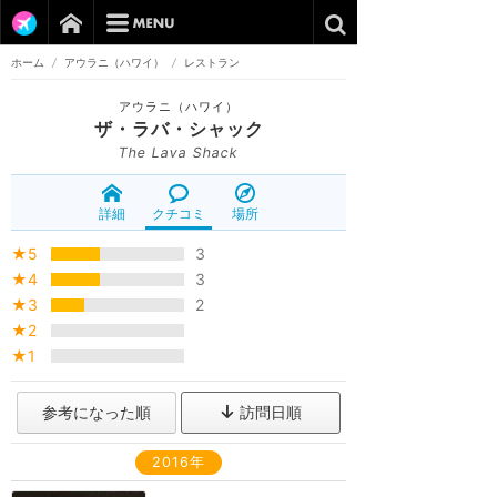
ホーム
/
アウラニ（ハワイ）
/
レストラン
アウラニ（ハワイ）
ザ・ラバ・シャック
The Lava Shack
詳細
クチコミ
場所
★5
3
★4
3
★3
2
★2
★1
参考になった順
訪問日順
2016年