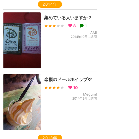
2014年
集めている人いますか？
★★★
★★
8
1
AMI
2014年10月に訪問
念願のドールホイップ♡
★★★★
★
10
Megum!
2014年9月に訪問
2013年