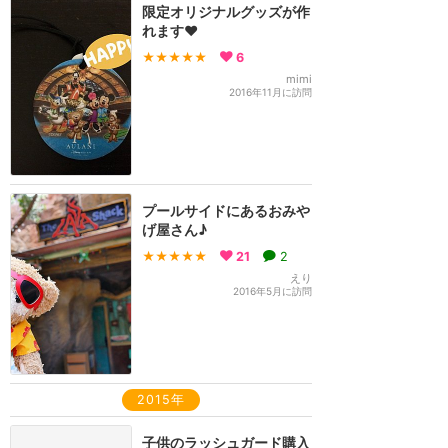
限定オリジナルグッズが作
れます❤️
★★★★★
6
mimi
2016年11月に訪問
プールサイドにあるおみや
げ屋さん♪
★★★★★
21
2
えり
2016年5月に訪問
2015年
子供のラッシュガード購入