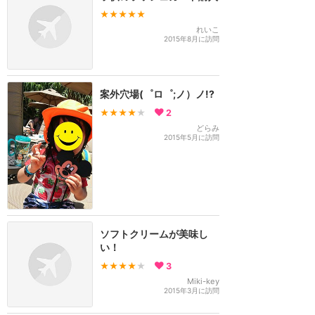
★★★★★
れいこ
2015年8月に訪問
案外穴場(゜ロ゜;ノ）ノ!?
★★★★
★
2
どらみ
2015年5月に訪問
ソフトクリームが美味し
い！
★★★★
★
3
Miki-key
2015年3月に訪問