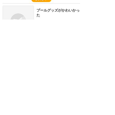
プールグッズがかわいかっ
た
★★★
★★
たまみ
2013年1月に訪問
アウラニ
攻略ガイド
新着クチコミ
ホテル予約
キャラダイ予約
最新スポット
アウラニ（ハワイ）
ホテル
楽しむ
グルメ