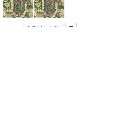
参考になった
11
ツイート
メールで送る
URLをコピー
LINEで送る
アウラニ（ハワイ）
その他のアクティビティ
★
4.55
(
21
件)
アウラニ・ディズニーリゾートで
開催されているアクティビティ全
般をまとめるカテゴリーです。