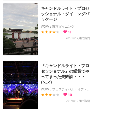
キャンドルライト・プロセ
ッショナル・ダイニングパ
ッケージ
WDW：東京ダイニング
★★★★
★
11
2016年12月に訪問
『キャンドルライト・プロ
セッショナル』の鑑賞でや
ってまった失敗談・・・
(>_<)
WDW：フェスティバル・オブ・ザ・ホリデーズ
★★★
★★
10
2016年12月に訪問
ちょっとしたクリスマスの
デコレーションがされてい