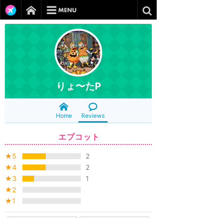
りょ〜たP
Home
Reviews
エプコット
★5
2
★4
2
★3
1
★2
★1