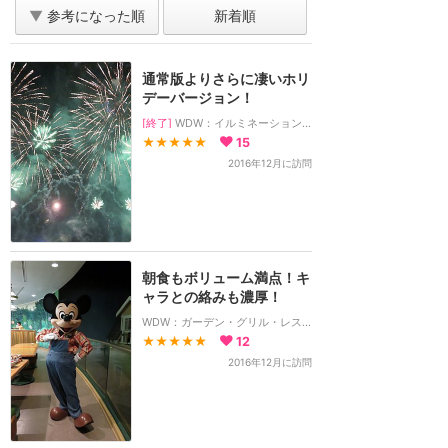
▼
参考になった順
新着順
通常版よりさらに凄いホリ
デーバージョン！
[終了]
WDW：イルミネーションズ：リフレクション・オブ・アース
★★★★★
15
2016年12月に訪問
朝食もボリューム満点！キ
ャラとの絡みも濃厚！
WDW：ガーデン・グリル・レストラン
★★★★★
12
2016年12月に訪問