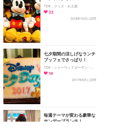
TDR：グッズ・お土産
22
2018年10月に訪問
七夕期間の涼しげなランチ
ブッフェでさっぱり！
TDR：シャーウッドガーデン・レストラン
16
2017年6月に訪問
毎週テーマが変わる豪華な
サンデーブランチ！
DLP：ロイヤル・バンケット
27
4