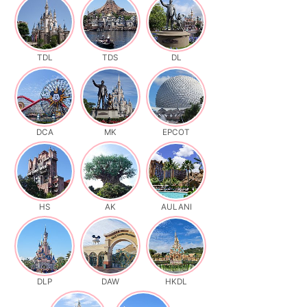
TDL
TDS
DL
DCA
MK
EPCOT
HS
AK
AULANI
DLP
DAW
HKDL