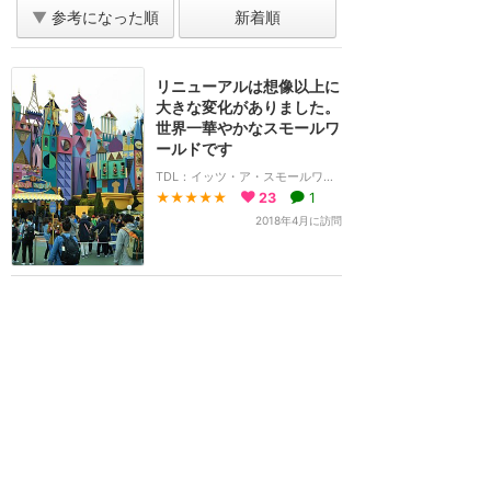
▼
参考になった順
新着順
リニューアルは想像以上に
大きな変化がありました。
世界一華やかなスモールワ
ールドです
TDL：イッツ・ア・スモールワールド
★★★★★
23
1
2018年4月に訪問
ホーム
新着
書く
検索
サイト概要
お問合せ
アナハイム
フロリダ
香港
上海
パリ
アウラニ
クルーズ
東京
ホテル予約