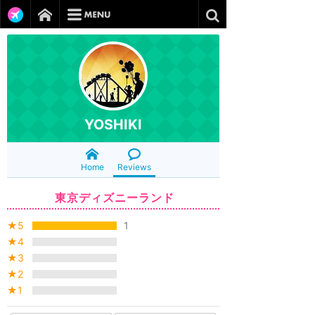
YOSHIKI
Home
Reviews
東京ディズニーランド
★5
1
★4
★3
★2
★1