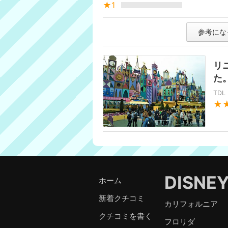
★1
参考にな
リ
た
TD
★
DISNE
ホーム
新着クチコミ
カリフォルニア
クチコミを書く
フロリダ