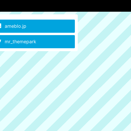
ameblo.jp
mr_themepark