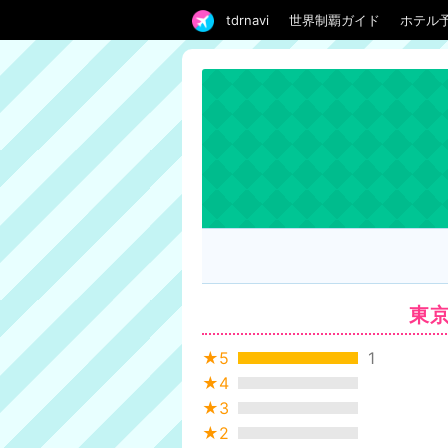
tdrnavi
世界制覇ガイド
ホテル
東
★5
1
★4
★3
★2