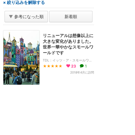
× 絞り込みを解除する
▼
参考になった順
新着順
リニューアルは想像以上に
大きな変化がありました。
世界一華やかなスモールワ
ールドです
TDL：イッツ・ア・スモールワールド
★★★★★
23
1
2018年4月に訪問
ホーム
新着
書く
検索
サイト概要
お問合せ
アナハイム
フロリダ
香港
上海