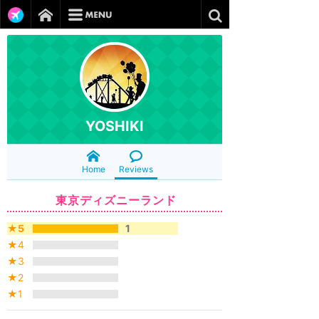
YOSHIKI
Home
Reviews
東京ディズニーランド
★5
1
★4
★3
★2
★1