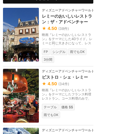
ディズニーアドベンチャーワールド（パリ）
レミーのおいしいレストラ
ン：ザ・アドベンチャー
★
4.50
(
38
件)
映画『レミーのおいしいレストラ
ン』をテーマにした4Dライド。レ
ミーと同じ大きさになって、レス
トラン「グストー...
FP
シングル
雨でもOK
3分間
ディズニーアドベンチャーワールド（パリ）
ビストロ・シェ・レミー
★
4.50
(
34
件)
映画『レミーのおいしいレストラ
ン』をテーマにしたフランス料理
レストラン。コース料理のみで、
どのメニューにも...
テーブル
価格 $$
雨でもOK
ディズニーアドベンチャーワールド（パリ）