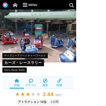
ディズニーアドベンチャーワールド
カーズ・レースラリー
Cars Race Rally
詳細
クチコミ
場所
関連
★★★
★★
3.44
(
6
件)
アトラクション 12位
2分間