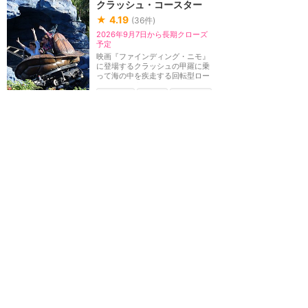
クラッシュ・コースター
★
4.19
(
36
件)
2026年9月7日から長期クローズ
予定
映画『ファインディング・ニモ』
に登場するクラッシュの甲羅に乗
って海の中を疾走する回転型ロー
ラーコースター。...
シングル
スリル
雨でもOK
2分間
ディズニーアドベンチャーワールド（パリ）
カーズ・ロード・トリップ
★
3.56
(
6
件)
映画『カーズ』を世界をトラムに
乗って巡るライドアトラクショ
ン。ゲストはマックィーン やメー
ターとともに素晴ら...
ディズニーアドベンチャーワールド（パリ）
RCレーサー
★
3.50
(
5
件)