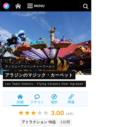
ディズニーアドベンチャーワールド
アラジンのマジック・カーペット
Les Tapis Volants - Flying Carpets Over Agrabah
詳細
クチコミ
場所
関連
★★★
★★
3.00
(
4
件)
アトラクション 15位
2分間