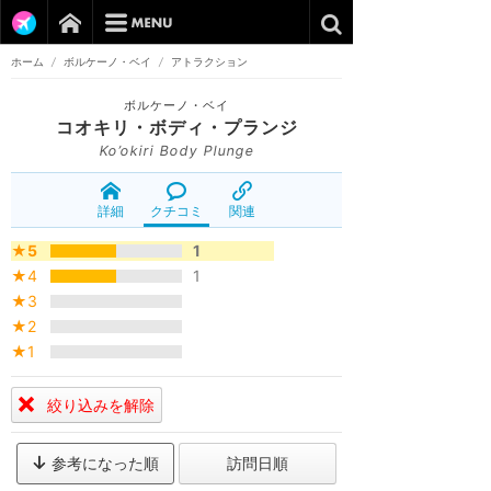
ホーム
/
ボルケーノ・ベイ
/
アトラクション
ボルケーノ・ベイ
コオキリ・ボディ・プランジ
Ko’okiri Body Plunge
詳細
クチコミ
関連
★5
1
★4
1
★3
★2
★1
絞り込みを解除
参考になった順
訪問日順