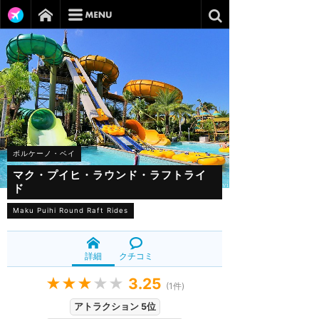
ボルケーノ・ベイ
マク・プイヒ・ラウンド・ラフトライ
ド
Maku Puihi Round Raft Rides
詳細
クチコミ
★★★
★★
3.25
(
1
件)
アトラクション 5位