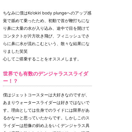
ちなみに僕はKo’okiri body plungeへのアップ感
覚で舐めて乗ったため、初動で首が鞭打ちにな
り鼻に大量の水が入り込み、途中で目を開けて
コンタクトが片方吹き飛び、フィニッシュでさ
らに鼻に水が流れこむという、散々な結果にな
りました笑笑
心してご搭乗することをオススメします。
世界でも有数のデンジャラススライダ
ー！？
僕はジェットコースターは大好きなのですが、
あまりウォータースライダーは好きではないで
す。理由としては生身でのライドには限界があ
るかなーと思っていたからです。しかしこのス
ライダーは想像の斜め上をいくデンジャラス具