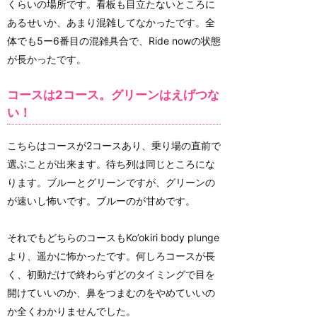
くらいの場所です。看板も目立たないところに
あるせいか、あまり混雑してなかったです。全
体でも5ー6番目の混雑具合で、Ride nowの状態
が長かったです。
コースは2コース。グリーンはえげつな
い！
こちらはコースが2コースあり、乗り場の直前で
選ぶことが出来ます。待ち列は同じところにな
ります。ブルーとグリーンですが、グリーンの
が速いし怖いです。ブルーのが甘めです。
それでもどちらのコースもKo’okiri body plunge
より、遥かに怖かったです。何しろコースが長
く、初動だけで終わらずどのタイミングで目を
開けていいのか、鼻をつまむのをやめていいの
か全くわかりませんでした。