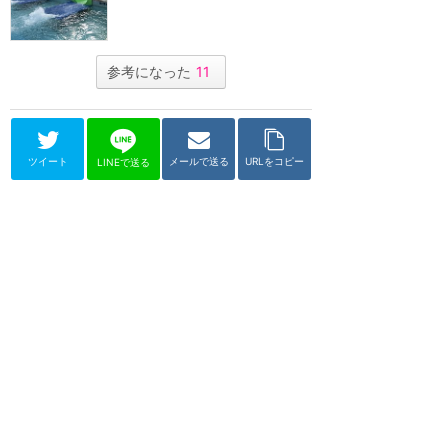
参考になった
11
ツイート
メールで送る
URLをコピー
LINEで送る
ボルケーノ・ベイ
カラ＆タイヌイ・サーペン
タイン・ボディ・スライド
★
3.60
(
2
件)
火山の頂上から急傾斜のコースを
滑り降りる絶叫ボディスライダ
ー。2コースあり、青と緑のチュー
ブが目印。