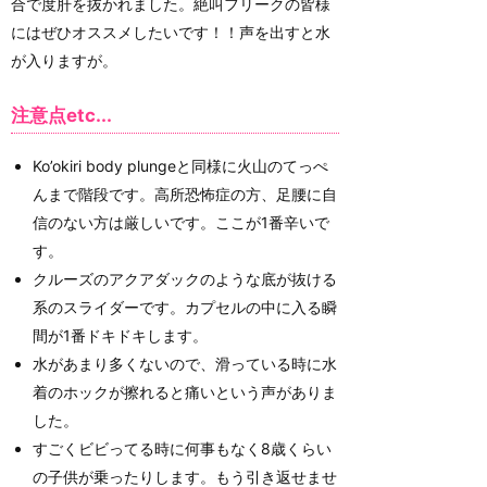
合で度肝を抜かれました。絶叫フリークの皆様
にはぜひオススメしたいです！！声を出すと水
が入りますが。
注意点etc...
Ko’okiri body plungeと同様に火山のてっぺ
んまで階段です。高所恐怖症の方、足腰に自
信のない方は厳しいです。ここが1番辛いで
す。
クルーズのアクアダックのような底が抜ける
系のスライダーです。カプセルの中に入る瞬
間が1番ドキドキします。
水があまり多くないので、滑っている時に水
着のホックが擦れると痛いという声がありま
した。
すごくビビってる時に何事もなく8歳くらい
の子供が乗ったりします。もう引き返せませ