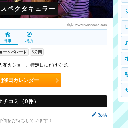
・スペクタキュラー
出典:
www.rwsentosa.com
詳細
場所
ョー＆パレード
5分間
る花火ショー。特定日にだけ公演。
開催日カレンダー
クチコミ（0件）
投稿
評価をお待ちしています！