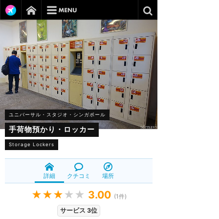
ユニバーサル・スタジオ・シンガポール
手荷物預かり・ロッカー
Storage Lockers
詳細
クチコミ
場所
★★★
★★
3.00
(
1
件)
サービス 3位