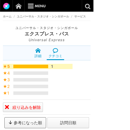
ホーム
/
ユニバーサル・スタジオ・シンガポール
/
サービス
ユニバーサル・スタジオ・シンガポール
エクスプレス・パス
Universal Express
詳細
クチコミ
★5
1
★4
★3
★2
★1
絞り込みを解除
参考になった順
訪問日順