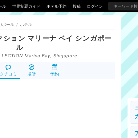
ール
世界制覇ガイド
ホテル予約
投稿
ログイン
ガポール
/
ホテル
クション マリーナ ベイ シンガポー
ル
LECTION Marina Bay, Singapore
クチコミ
場所
予約