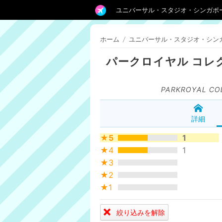
ユニバーサル・スタジオ・シンガポ
ホーム
/
ユニバーサル・スタジオ・シン
パークロイヤル コレ
PARKROYAL COL
詳細
★5
1
★4
1
★3
★2
★1
絞り込みを解除