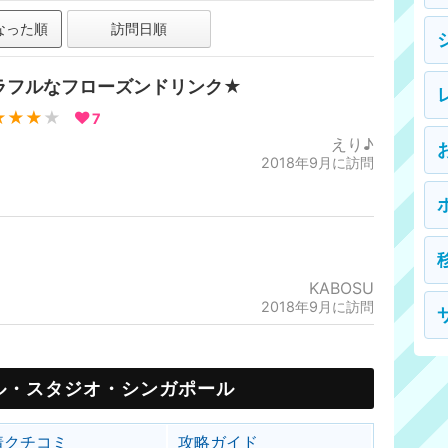
なった順
訪問日順
ラフルなフローズンドリンク★
★★★
★
7
えり♪
2018年9月に訪問
KABOSU
2018年9月に訪問
ル・スタジオ・シンガポール
着クチコミ
攻略ガイド