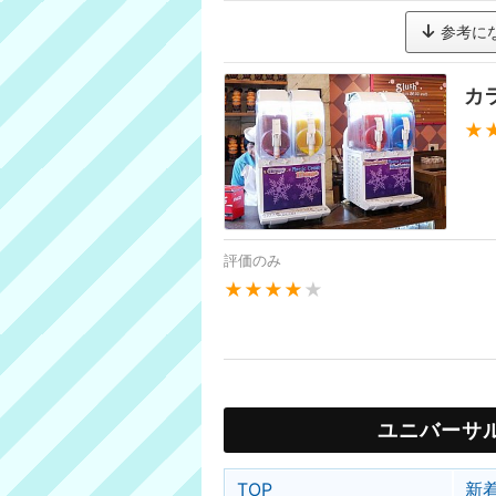
参考に
カ
★
評価のみ
★★★★
★
ユニバーサ
TOP
新