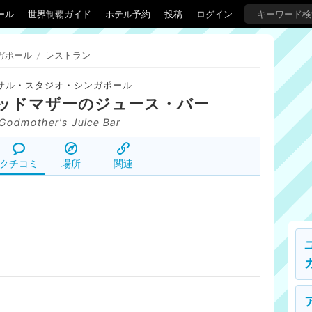
ール
世界制覇ガイド
ホテル予約
投稿
ログイン
ガポール
/
レストラン
サル・スタジオ・シンガポール
ッドマザーのジュース・バー
 Godmother's Juice Bar
クチコミ
場所
関連