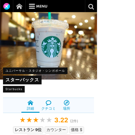
ユニバーサル・スタジオ・シンガポール
スターバックス
Starbucks
詳細
クチコミ
場所
★★★
★★
3.22
(
2
件)
レストラン 9位
カウンター
価格 $