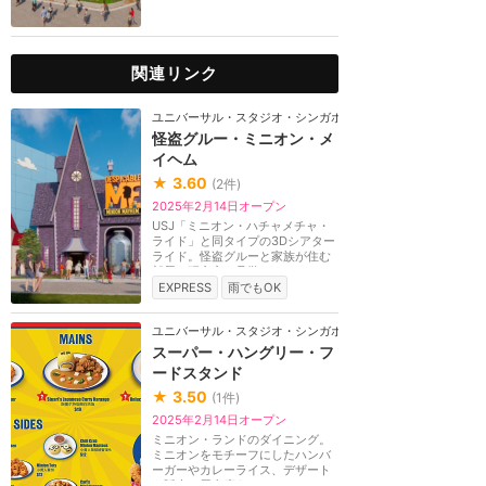
関連リンク
ユニバーサル・スタジオ・シンガポール
怪盗グルー・ミニオン・メ
イヘム
★
3.60
(
2
件)
2025年2月14日オープン
USJ「ミニオン・ハチャメチャ・
ライド」と同タイプの3Dシアター
ライド。怪盗グルーと家族が住む
部屋や研究室を見学...
EXPRESS
雨でもOK
ユニバーサル・スタジオ・シンガポール
スーパー・ハングリー・フ
ードスタンド
★
3.50
(
1
件)
2025年2月14日オープン
ミニオン・ランドのダイニング。
ミニオンをモチーフにしたハンバ
ーガーやカレーライス、デザート
を販売。屋内席あ...