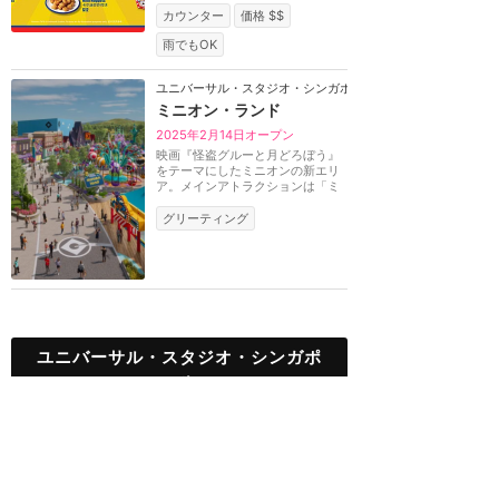
カウンター
価格 $$
雨でもOK
ユニバーサル・スタジオ・シンガポール
ミニオン・ランド
2025年2月14日オープン
映画『怪盗グルーと月どろぼう』
をテーマにしたミニオンの新エリ
ア。メインアトラクションは「ミ
ニオン・ハチャメ...
グリーティング
ユニバーサル・スタジオ・シンガポ
ール
TOP
新着クチコミ
攻略ガイド
ホテル選び