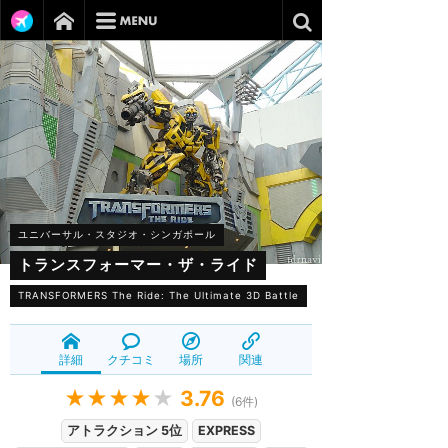
ユニバーサル・スタジオ・シンガポール
トランスフォーマー・ザ・ライド
TRANSFORMERS The Ride: The Ultimate 3D Battle
詳細
クチコミ
場所
関連
★★★★
★
3.76
(
6
件)
アトラクション 5位
EXPRESS