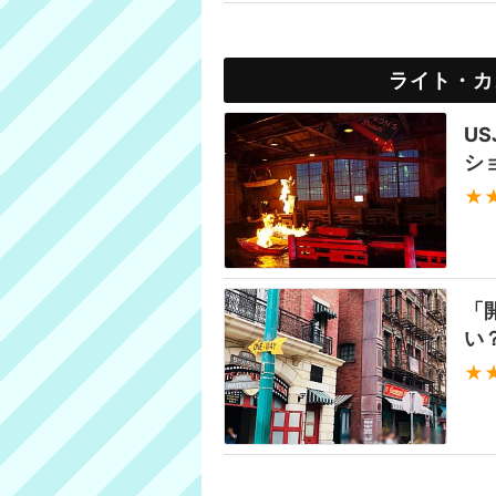
ライト・カ
U
シ
★
「
い
★