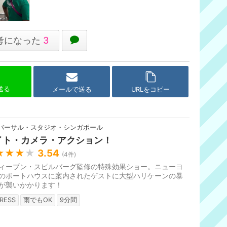
考になった
3
で送る
メールで送る
URLをコピー
バーサル・スタジオ・シンガポール
イト・カメラ・アクション！
★★★
★
3.54
(
4
件)
ィーブン・スピルバーグ監修の特殊効果ショー。ニューヨ
のボートハウスに案内されたゲストに大型ハリケーンの暴
が襲いかかります！
RESS
雨でもOK
9分間