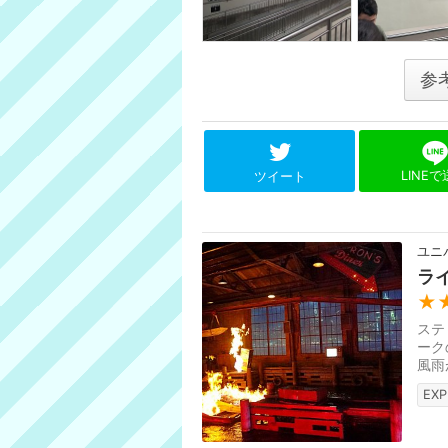
参
LINE
ツイート
ユニ
ラ
★
ステ
ーク
風雨
EXP