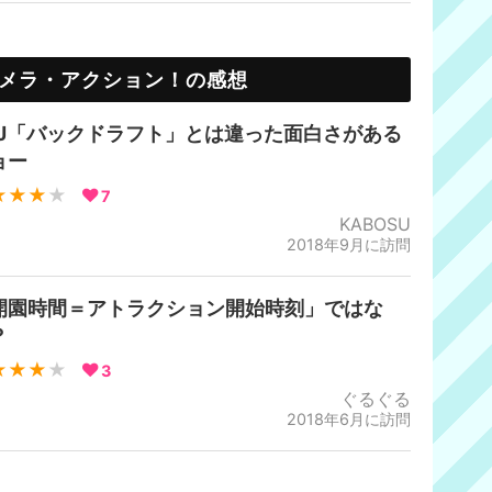
メラ・アクション！の感想
SJ「バックドラフト」とは違った面白さがある
ョー
★★★
★
7
KABOSU
2018年9月に訪問
開園時間＝アトラクション開始時刻」ではな
？
★★★
★
3
ぐるぐる
2018年6月に訪問