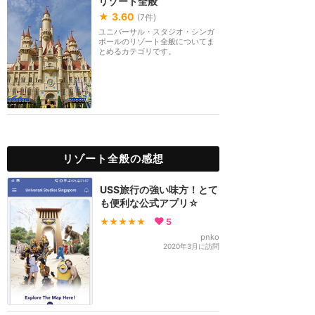
リゾート全般
★
3.60
(
7
件)
ユニバーサル・スタジオ・シンガ
ポールのリゾート全般についてま
とめるカテゴリです。
リゾート全般の感想
USS旅行の強い味方！とて
も便利な公式アプリ☆
★★★★★
5
pnko
2020年3月に訪問