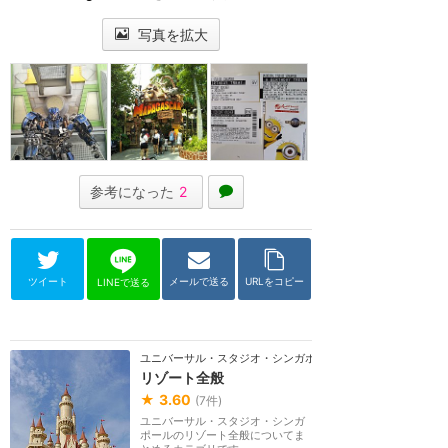
写真を拡大
参考になった
2
ツイート
メールで送る
URLをコピー
LINEで送る
ユニバーサル・スタジオ・シンガポール
リゾート全般
★
3.60
(
7
件)
ユニバーサル・スタジオ・シンガ
ポールのリゾート全般についてま