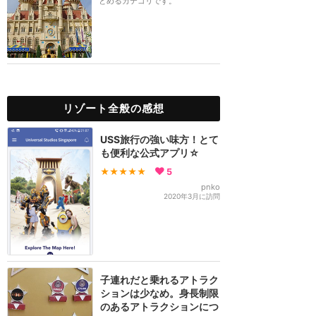
とめるカテゴリです。
リゾート全般の感想
USS旅行の強い味方！とて
も便利な公式アプリ☆
★★★★★
5
pnko
2020年3月に訪問
子連れだと乗れるアトラク
ションは少なめ。身長制限
のあるアトラクションにつ