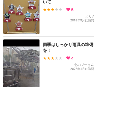
いて
★★★
★★
5
えり♪
2018年9月に訪問
雨季はしっかり雨具の準備
を！
★★★
★★
4
北のプーさん
2025年1月に訪問
マスターカードで10%割
引？？？
★★★★★
3
たこそば
2019年3月に訪問