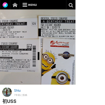
Shiu
7年前に投稿
初USS