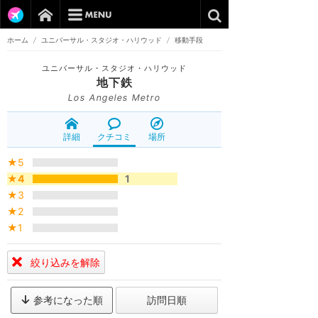
ホーム
/
ユニバーサル・スタジオ・ハリウッド
/
移動手段
ユニバーサル・スタジオ・ハリウッド
地下鉄
Los Angeles Metro
詳細
クチコミ
場所
★5
★4
1
★3
★2
★1
絞り込みを解除
参考になった順
訪問日順