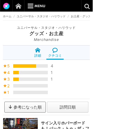
ホーム
/
ユニバーサル・スタジオ・ハリウッド
/
お土産・グッズ
ユニバーサル・スタジオ・ハリウッド
グッズ・お土産
Merchandise
詳細
クチコミ
★5
4
★4
1
★3
1
★2
★1
参考になった順
訪問日順
サイン入りホバーボード
も！バック・トゥ・ザ・フ