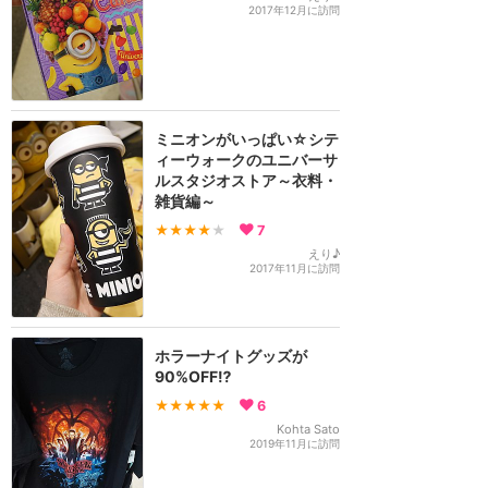
2017年12月に訪問
ミニオンがいっぱい☆シテ
ィーウォークのユニバーサ
ルスタジオストア～衣料・
雑貨編～
★★★★
★
7
えり♪
2017年11月に訪問
ホラーナイトグッズが
90%OFF⁉️
★★★★★
6
Kohta Sato
2019年11月に訪問