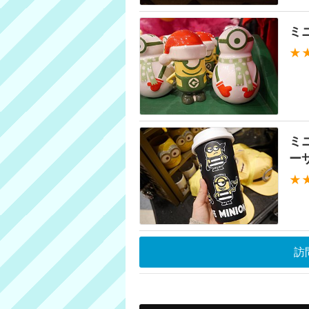
ミ
★
ミ
ー
★
訪