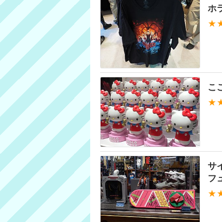
ホ
★
こ
★
サ
フ
★