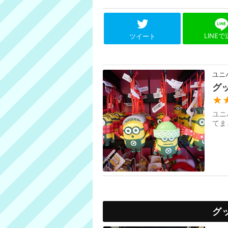
LINE
ツイート
ユニ
グ
★
ユニ
てま
グ