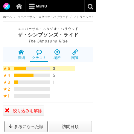
ホーム
/
ユニバーサル・スタジオ・ハリウッド
/
アトラクション
ユニバーサル・スタジオ・ハリウッド
ザ・シンプソンズ・ライド
The Simpsons Ride
詳細
クチコミ
場所
関連
★5
3
★4
5
★3
1
★2
★1
絞り込みを解除
参考になった順
訪問日順