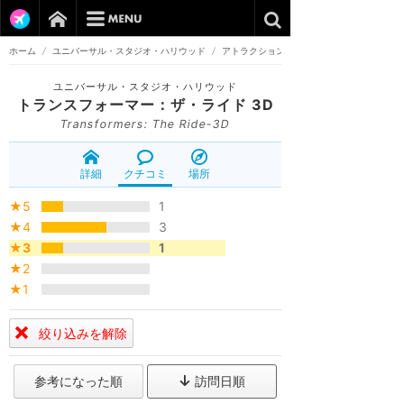
ホーム
/
ユニバーサル・スタジオ・ハリウッド
/
アトラクション
ユニバーサル・スタジオ・ハリウッド
トランスフォーマー：ザ・ライド 3D
Transformers: The Ride-3D
詳細
クチコミ
場所
★5
1
★4
3
★3
1
★2
★1
絞り込みを解除
参考になった順
訪問日順