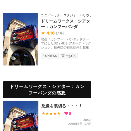
ユニバーサル・スタジオ・ハリウッド
ドリームワークス・シアタ
ー：カンフーパンダ
★
4.16
(
7
件)
映画『カンフー・パンダ』をテー
マにした3D / 4Dシアターアトラク
ション。最先端の視覚効果と技術
を駆使したシアタ...
EXPRESS
雨でもOK
ドリームワークス・シアター：カン
フーパンダの感想
想像を裏切る・・・！
★★★★★
5
aaaki
2019年5月に訪問