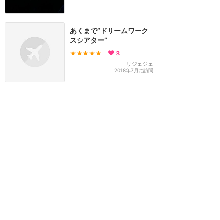
あくまで”ドリームワーク
スシアター”
★★★★★
3
リジェジェ
2018年7月に訪問
USHで酔わない数少ないア
トラクションの１つ笑
★★★★
★
2
とっくん
2018年6月に訪問
訪問日順でもっと読む
ユニバーサル・スタジオ・ハリウッ