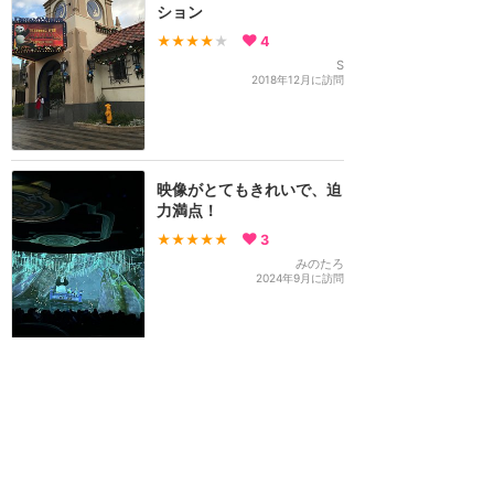
ション
★★★★
★
4
S
2018年12月に訪問
映像がとてもきれいで、迫
力満点！
★★★★★
3
みのたろ
2024年9月に訪問
最新技術に想像以上の感
動！
★★★★★
2
mei