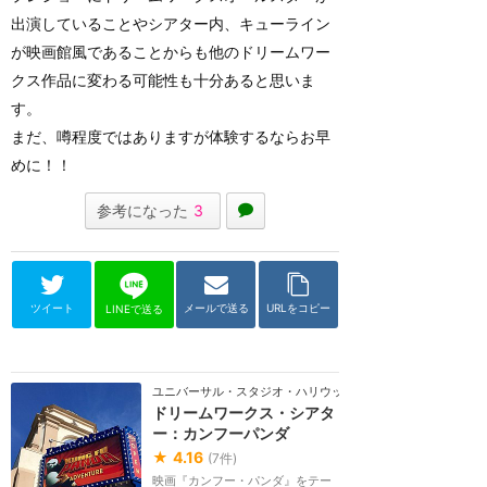
出演していることやシアター内、キューライン
が映画館風であることからも他のドリームワー
クス作品に変わる可能性も十分あると思いま
す。
まだ、噂程度ではありますが体験するならお早
めに！！
参考になった
3
ツイート
メールで送る
URLをコピー
LINEで送る
ユニバーサル・スタジオ・ハリウッド
ドリームワークス・シアタ
ー：カンフーパンダ
★
4.16
(
7
件)
映画『カンフー・パンダ』をテー