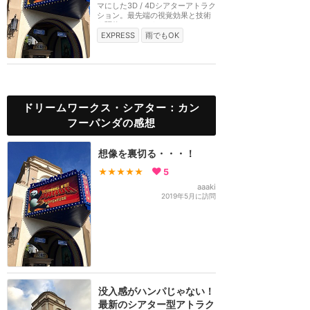
マにした3D / 4Dシアターアトラク
ション。最先端の視覚効果と技術
を駆使したシアタ...
EXPRESS
雨でもOK
ドリームワークス・シアター：カン
フーパンダの感想
想像を裏切る・・・！
★★★★★
5
aaaki
2019年5月に訪問
没入感がハンパじゃない！
最新のシアター型アトラク