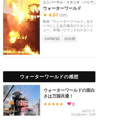
ユニバーサル・スタジオ・ハリウッド
ウォーターワールド
★
4.07
(
5
件)
映画『ウォーターワールド』をテ
ーマにした迫力満点のスタントシ
ョー。本場ハリウッドのスタント
と演出を体感でき...
EXPRESS
20分間
ウォーターワールドの感想
ウォーターワールドの面白
さは万国共通！
★★★★★
2
みのたろ
2024年9月に訪問