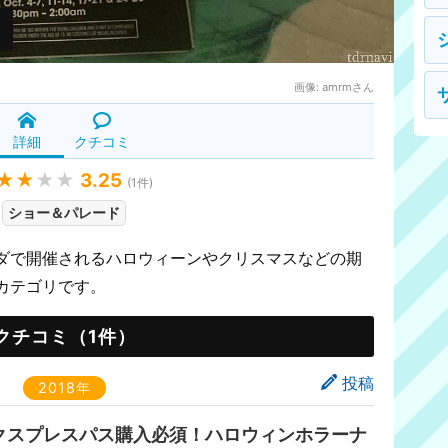
ト
画像:
amrmさん
詳細
クチコミ
★★
★★
3.25
(
1
件)
ショー＆パレード
ダで開催されるハロウィーンやクリスマスなどの期
カテゴリです。
クチコミ（1件）
投稿
2018年
クスプレスパス購入必須！ハロウィンホラーナ