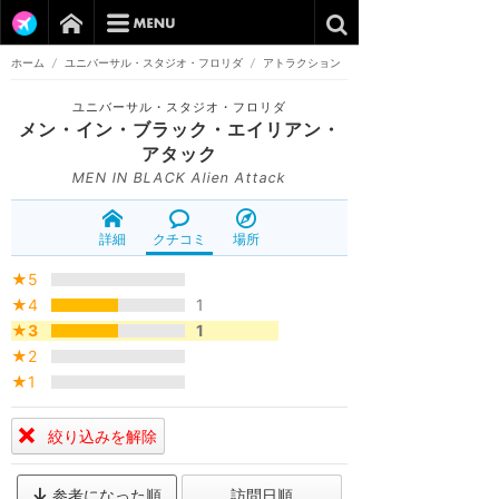
ホーム
/
ユニバーサル・スタジオ・フロリダ
/
アトラクション
ユニバーサル・スタジオ・フロリダ
メン・イン・ブラック・エイリアン・
アタック
MEN IN BLACK Alien Attack
詳細
クチコミ
場所
★5
★4
1
★3
1
★2
★1
絞り込みを解除
参考になった順
訪問日順