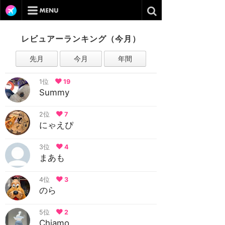
レビュアーランキング（今月）
先月
今月
年間
1位
19
Summy
2位
7
にゃえぴ
3位
4
まあも
4位
3
のら
5位
2
Chiamo