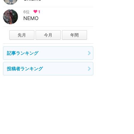
6位
1
NEMO
先月
今月
年間
記事ランキング
投稿者ランキング
ホーム
新着
書く
検索
サイト概要
お問合せ
アナハイム
フロリダ
香港
上海
パリ
アウラニ
クルーズ
東京
ホテル予約