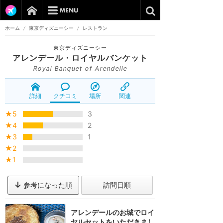
ホーム
/
東京ディズニーシー
/
レストラン
東京ディズニーシー
アレンデール・ロイヤルバンケット
Royal Banquet of Arendelle
詳細
クチコミ
場所
関連
★5
3
★4
2
★3
1
★2
★1
参考になった順
訪問日順
アレンデールのお城でロイ
ヤルセットをいただきまし