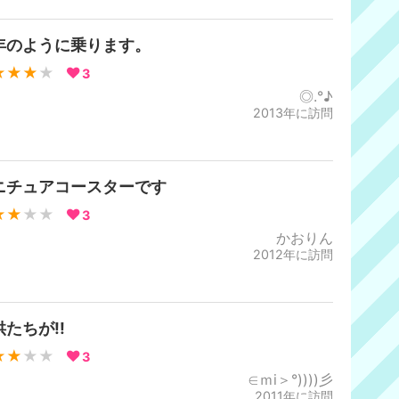
年のように乗ります。
★★★
★
3
◎.°♪
2013年に訪問
ニチュアコースターです
★★
★★
3
かおりん
2012年に訪問
供たちが!!
★★
★★
3
∈ｍi＞°))))彡
2011年に訪問