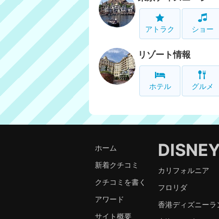
アトラク
ショー
リゾート情報
ホテル
グルメ
DISNE
ホーム
新着クチコミ
カリフォルニア
クチコミを書く
フロリダ
アワード
香港ディズニーラ
サイト概要