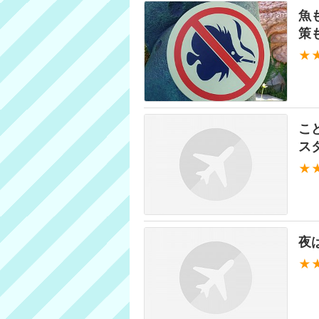
魚
策
★
こ
ス
★
夜
★