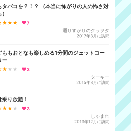
もタバコを？！？ （本当に怖がりの人の怖さ対
も）
★★★★
7
通りすがりのクラヲタ
2017年8月に訪問
どももおとなも楽しめる1分間のジェットコー
ター
★★
★★
3
ターキー
2015年8月に訪問
は乗り放題！
★★★
★
3
しゃまれ
2013年12月に訪問