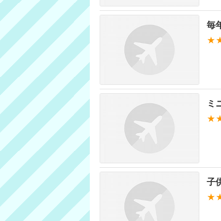
毎
★
ミ
★
子
★