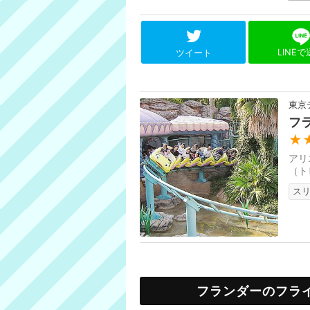
LINE
ツイート
東京
フ
★
アリ
（ト
ス
フランダーのフラ