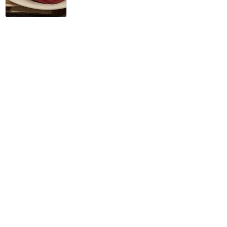
終了間近！15種類のスパイ
スが効いたスパイスフライ
ドチキンカリー！
★★★★★
4
ecooo!
2017年2月に訪問
カレーは辛さを選べるんで
す
★★★★
★
2
星金
2017年5月に訪問