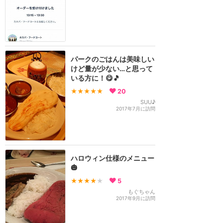
パークのごはんは美味しい
けど量が少ない…と思って
いる方に！😋🎵
★★★★★
20
SUU♪
2017年7月に訪問
ハロウィン仕様のメニュー
🎃
★★★★
★
5
もぐちゃん
2017年9月に訪問