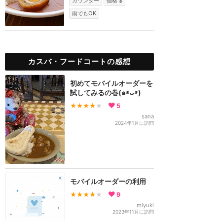
カウンター
価格 $
雨でもOK
カスバ・フードコートの感想
初めてモバイルオーダーを
試してみるの巻(๑˃̵ᴗ˂̵)
★★★★
★
5
sana
2024年1月に訪問
モバイルオーダーの利用
★★★★
★
9
miyuki
2023年11月に訪問