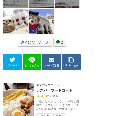
参考になった
13
2
ツイート
メールで送る
URLをコピー
LINEで送る
東京ディズニーシー
カスバ・フードコート
★
4.62
(
50
件)
本格カリーレストラン。手頃な価
格でライスとナン付きのスパイス
の効いた本格カリーが楽しめま
す。店内は宮殿と民...