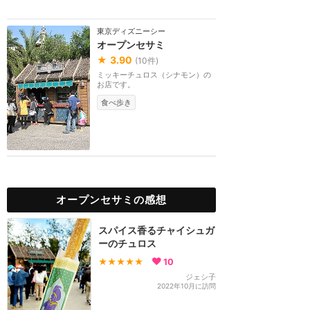
東京ディズニーシー
オープンセサミ
★
3.90
(
10
件)
ミッキーチュロス（シナモン）の
お店です。
食べ歩き
オープンセサミの感想
スパイス香るチャイシュガ
ーのチュロス
★★★★★
10
ジェシ子
2022年10月に訪問