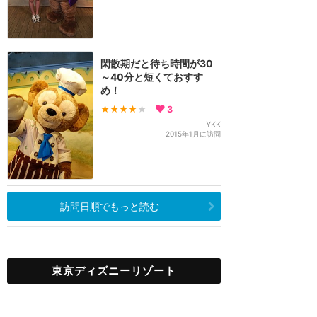
閑散期だと待ち時間が30
～40分と短くておすす
め！
★★★★
★
3
YKK
2015年1月に訪問
訪問日順でもっと読む
東京ディズニーリゾート
攻略ガイド
新着クチコミ