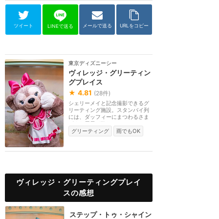
ツイート
メールで送る
URLをコピー
LINEで送る
東京ディズニーシー
ヴィレッジ・グリーティン
グプレイス
★
4.81
(
28
件)
シェリーメイと記念撮影できるグ
リーティング施設。スタンバイ列
には、ダッフィーにまつわるさま
ざまな展示が飾ら...
グリーティング
雨でもOK
ヴィレッジ・グリーティングプレイ
スの感想
ステップ・トゥ・シャイン