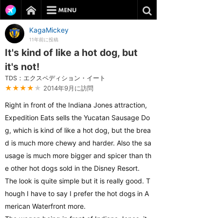
KagaMickey
11年前に投稿
It's kind of like a hot dog, but
it's not!
TDS：エクスペディション・イート
★★★★
★
2014年9月に訪問
Right in front of the Indiana Jones attraction,
Expedition Eats sells the Yucatan Sausage Do
g, which is kind of like a hot dog, but the brea
d is much more chewy and harder. Also the sa
usage is much more bigger and spicer than th
e other hot dogs sold in the Disney Resort.
The look is quite simple but it is really good. T
hough I have to say I prefer the hot dogs in A
merican Waterfront more.