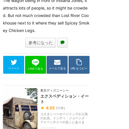
The wagon being in front of Indiana Jones, it
attracts lots of people, so it might be crowde
d. But not much crowded than Lost River Coo
khouse next to it where they sell Spicey Smok
ey Chicken Legs.
参考になった
ツイート
メールで送る
URLをコピー
LINEで送る
東京ディズニーシー
エクスペディション・イー
ト
★
4.55
(
11
件)
ユカタンソーセージドッグが人気
のお店。インディ・ジョーンズ・
アドベンチャーの近くにありま
す。