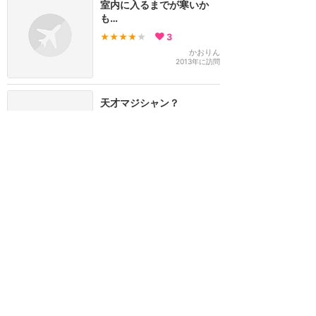
室内に入るまでが寒いか
も…
★★★★
★
3
かおりん
2013年に訪問
天才マジシャン？
★★★★
★
3
JPS
2013年に訪問
訪問日順でもっと読む
東京ディズニーリゾート
攻略ガイド
新着クチコミ