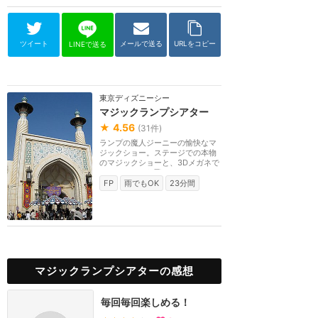
ツイート
メールで送る
URLをコピー
LINEで送る
東京ディズニーシー
マジックランプシアター
★
4.56
(
31
件)
ランプの魔人ジーニーの愉快なマ
ジックショー。ステージでの本物
のマジックショーと、3Dメガネで
スクリーンから飛...
FP
雨でもOK
23分間
マジックランプシアターの感想
毎回毎回楽しめる！