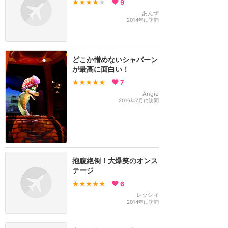
★★★★
★
9
あんず
2014年に訪問
どこか憎めないシャバーン
が最高に面白い！
★★★★★
7
Angie
2016年7月に訪問
抱腹絶倒！大爆笑のオンス
テージ
★★★★★
6
レッシィ
2014年に訪問