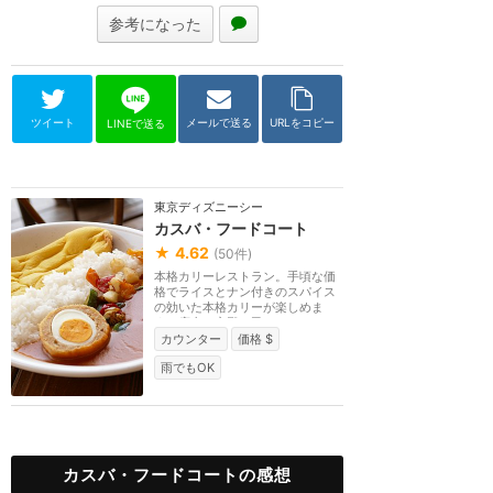
参考になった
ツイート
メールで送る
URLをコピー
LINEで送る
東京ディズニーシー
カスバ・フードコート
★
4.62
(
50
件)
本格カリーレストラン。手頃な価
格でライスとナン付きのスパイス
の効いた本格カリーが楽しめま
す。店内は宮殿と民...
カウンター
価格 $
雨でもOK
カスバ・フードコートの感想