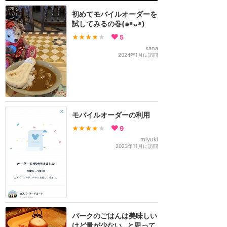
初めてモバイルオーダーを
試してみるの巻(๑˃̵ᴗ˂̵)
★★★★
★
5
sana
2024年1月に訪問
モバイルオーダーの利用
★★★★
★
9
miyuki
2023年11月に訪問
パークのごはんは美味しい
けど量が少ない…と思って