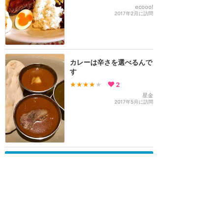
ecooo!
2017年2月に訪問
カレーは辛さを選べるんで
す
★★★★
★
2
星金
2017年5月に訪問
訪問日順でもっと読む
東京ディズニーリゾート