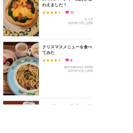
わえました！
★★★★
★
17
えり♪
2021年11月に訪問
クリスマスメニューを食べ
てみた
★★★★
★
4
genzaburou_koda
2021年12月に訪問
エッグハントが出来ちゃう
パスタと可愛いたまごイメ
ージのパンナコッタがつい
たスペシャルセット🎶
★★★★★
7