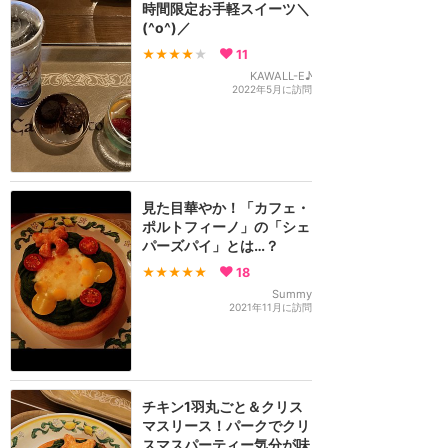
時間限定お手軽スイーツ＼
(^o^)／
★★★★
★
11
KAWALL-E♪
2022年5月に訪問
見た目華やか！「カフェ・
ポルトフィーノ」の「シェ
パーズパイ」とは…？
★★★★★
18
Summy
2021年11月に訪問
チキン1羽丸ごと＆クリス
マスリース！パークでクリ
スマスパーティー気分が味