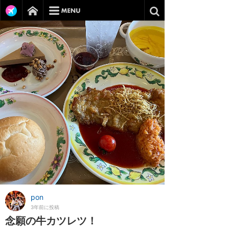
pon
3年前に投稿
念願の牛カツレツ！