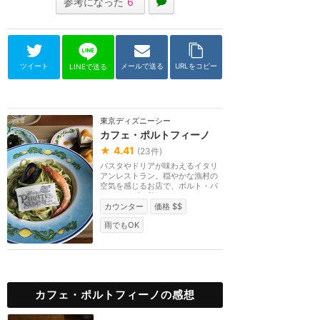
参考になった
6
ツイート
メールで送る
URLをコピー
LINEで送る
東京ディズニーシー
カフェ・ポルトフィーノ
★
4.41
(
23
件)
パスタやドリアが味わえるイタリ
アンレストラン。穏やかな漁村の
空気を感じるお店で、ポルト・パ
ラディーゾの美し...
カウンター
価格 $$
雨でもOK
カフェ・ポルトフィーノの感想