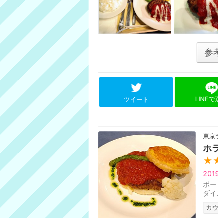
参
LINE
ツイート
東京
ホ
★
20
ポー
ダイ
カ