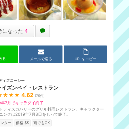
考になった
4
で送る
メールで送る
URLをコピー
ディズニーシー
ライズンベイ・レストラン
★★★★
4.62
(
75
件)
19年7月でキャラダイ終了
トディスカバリーのグリル料理レストラン。キャラクター
ニングは2019年7月8日をもって終了。
ウンター
価格 $$
雨でもOK