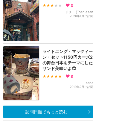
★★★
★★
3
ドリー (Toshiesan
2020年1月に訪問
ライト二ング・マックィー
ン・セット1150円カーズ2
の舞台日本をテーマにした
サンド美味いよ😋
★★★★★
8
sana
2019年2月に訪問
訪問日順でもっと読む