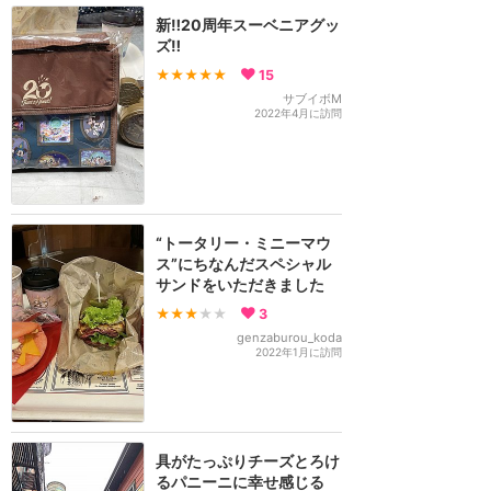
新‼️20周年スーベニアグッ
ズ‼️
★★★★★
15
サブイボM
2022年4月に訪問
“トータリー・ミニーマウ
ス”にちなんだスペシャル
サンドをいただきました
★★★
★★
3
genzaburou_koda
2022年1月に訪問
具がたっぷりチーズとろけ
るパニーニに幸せ感じる