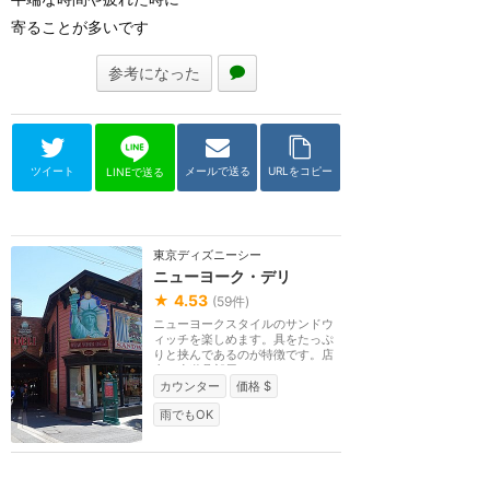
寄ることが多いです
参考になった
ツイート
メールで送る
URLをコピー
LINEで送る
東京ディズニーシー
ニューヨーク・デリ
★
4.53
(
59
件)
ニューヨークスタイルのサンドウ
ィッチを楽しめます。具をたっぷ
りと挟んであるのが特徴です。店
内は小道具部屋や...
カウンター
価格 $
雨でもOK