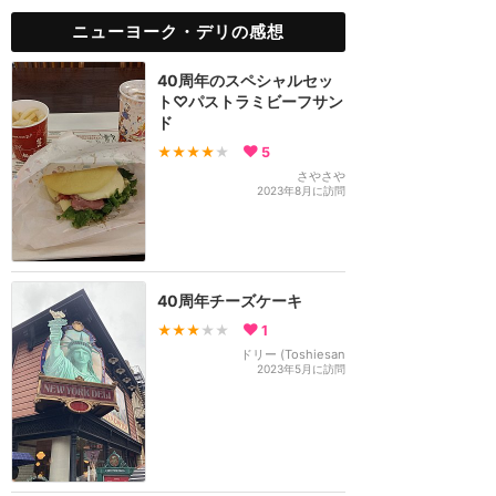
ニューヨーク・デリの感想
40周年のスペシャルセッ
ト♡パストラミビーフサン
ド
★★★★
★
5
さやさや
2023年8月に訪問
40周年チーズケーキ
★★★
★★
1
ドリー (Toshiesan
2023年5月に訪問